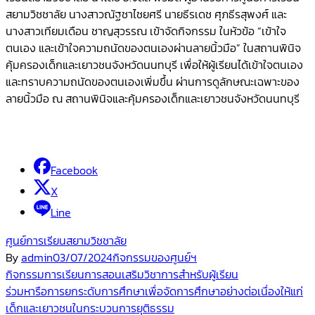
สยามวิชชาลัย นางสาวณัฐชาไชยศรี นายธีรเดช ศุภธีรสุพงศ์ และ
นางสาวเทียมเดือน ชาญสุวรรณ เข้าจัดกิจกรรม ในหัวข้อ “เข้าใจ
ตนเอง และเข้าใจความถนัดของตนเองผ่านลายนิ้วมือ” ในสถานพินิจ
คุ้มครองเด็กและเยาวชนจังหวัดนนทบุรี เพื่อให้ผู้เรียนได้เข้าใจตนเอง
และทราบความถนัดของตนเองเพิ่มขึ้น ผ่านการดูลักษณะเฉพาะของ
ลายนิ้วมือ ณ สถานพินิจและคุ้มครองเด็กและเยาวชนจังหวัดนนทบุรี
Facebook
X
Line
ศูนย์การเรียนสยามวิชชาลัย
By
admin
03/07/2024
กิจกรรมของศูนย์ฯ
Post
กิจกรรมการเรียนการสอนเสริมวิชาการสำหรับผู้เรียน
ร่วมหารือการยกระดับการศึกษาเพื่อจัดการศึกษาอย่างต่อเนื่องให้แก่
navigation
เด็กและเยาวชนในกระบวนการยุติธรรม