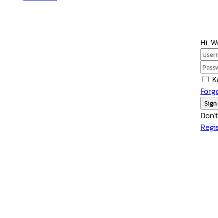
Hi, 
K
Forg
Sign
Don'
Regi