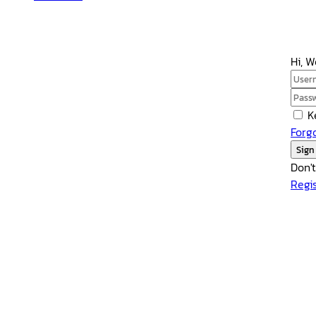
Hi, 
K
Forg
Sign
Don'
Regi