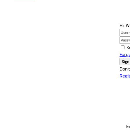
Hi, 
K
Forg
Sign
Don'
Regi
E