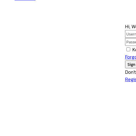
Hi, 
K
Forg
Sign
Don'
Regi