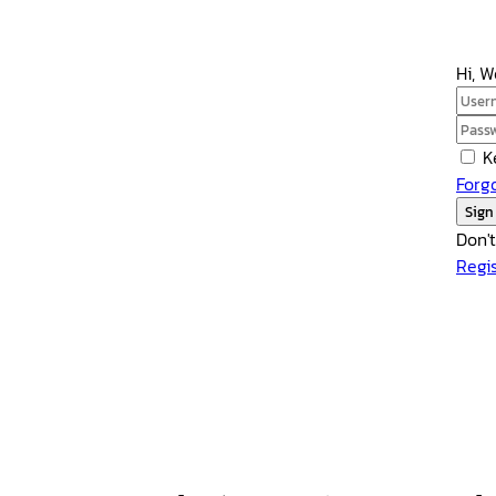
Hi, 
K
Forg
Sign
Don'
Regi