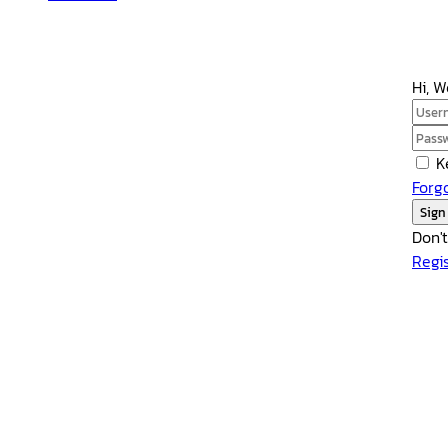
Hi, 
K
Forg
Sign
Don'
Regi