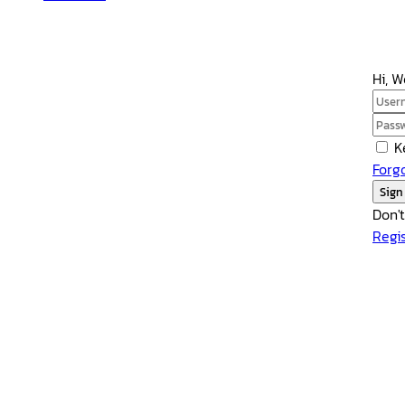
Hi, 
K
Forg
Sign
Don'
Regi