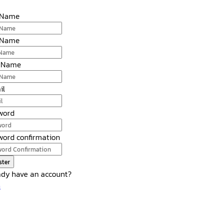
t Name
 Name
 Name
il
word
word confirmation
ster
ady have an account?
n