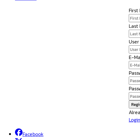
Firs
Last
User
E-Ma
Pass
Pass
Regi
Alre
Logi
Facebook