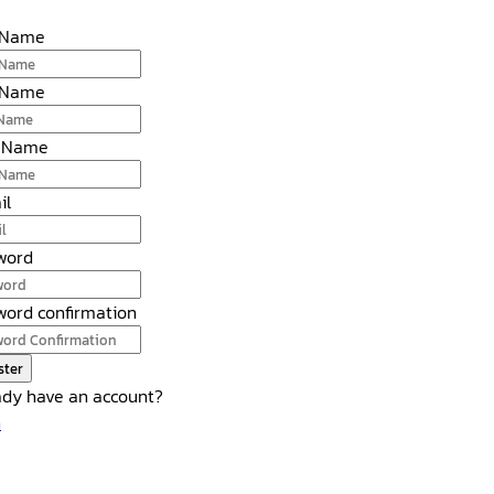
t Name
 Name
 Name
il
word
word confirmation
ster
ady have an account?
n