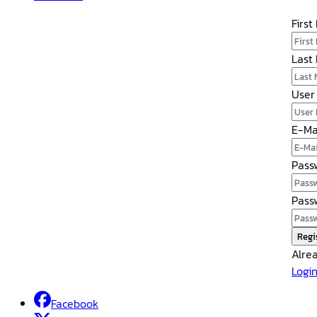
Firs
Last
User
E-Ma
Pass
Pass
Regi
Alre
Logi
Facebook