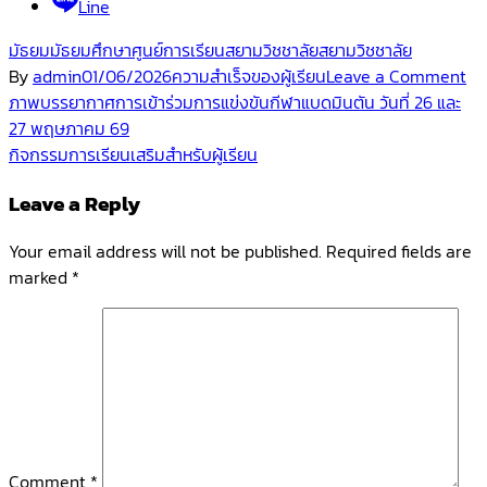
Line
มัธยม
มัธยมศึกษา
ศูนย์การเรียนสยามวิชชาลัย
สยามวิชชาลัย
on
By
admin
01/06/2026
ความสำเร็จของผู้เรียน
Leave a Comment
Post
ขอ
ภาพบรรยากาศการเข้าร่วมการแข่งขันกีฬาแบดมินตัน วันที่ 26 และ
แส
27 พฤษภาคม 69
navigation
คว
กิจกรรมการเรียนเสริมสำหรับผู้เรียน
ยิน
Leave a Reply
กับ
นา
Your email address will not be published.
Required fields are
ยก
marked
*
ฤษิ
กร
เช
กี
วง
แล
นา
ชิ
Comment
*